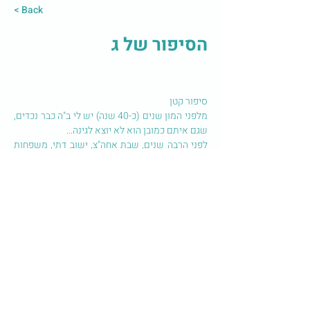
< Back
הסיפור של ג
סיפור קטן
מלפני המון שנים (כ-40 שנה) יש לי ב"ה כבר נכדים, 
שגם איתם כמובן הוא לא יוצא לגינה...
לפני הרבה שנים, שבת אחה"צ, ישוב דתי, משפחות 
עם ילדים יוצאות לגינת המשחקים.
גם אם אנחנו יוצאים עם הילדים אנחנו לא יושבים 
ליד משפחות אחרות בכלל ולא מדברים עם אף אחד 
בגינה.
ובכל זאת, כל שבת הבעל בקטע מוזר חוזר ואומר לי: 
"אני נשאר בבית, אני לא רוצה לדבר לשון הרע" 
לקח לי זמן להבין שהתגובה הזו היא פועל יוצא 
מהפוסט-טראומה ושהקושי שלו להיות בסביבת 
אנשים וילדים הוא אמיתי.
© 2023 All Rights
Reserved